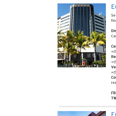
E
Se
fi
Di
Ca
Ce
+(
Re
+(
Ve
+(
Co
re
FB
TW
E