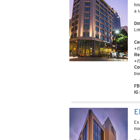
hi
a l
Di
Li
Ce
+(
Re
+(
Co
bu
FB
IG
E
Es
nu