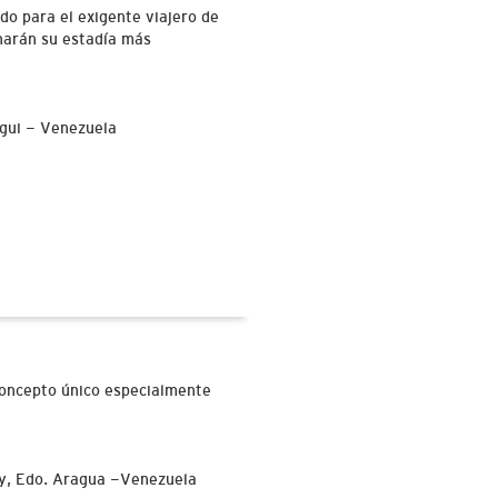
o para el exigente viajero de
 harán su estadía más
egui - Venezuela
 concepto único especialmente
ay, Edo. Aragua -Venezuela