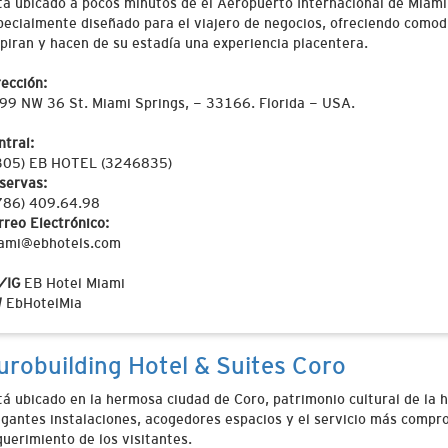
tá ubicado a pocos minutos de el Aeropuerto Internacional de Miami.
pecialmente diseñado para el viajero de negocios, ofreciendo comodi
spiran y hacen de su estadía una experiencia placentera.
rección:
99 NW 36 St. Miami Springs, - 33166. Florida - USA.
ntral:
305) EB HOTEL (3246835)
servas:
786) 409.64.98
rreo Electrónico:
ami@ebhotels.com
/IG
EB Hotel Miami
W
EbHotelMia
urobuilding Hotel & Suites Coro
tá ubicado en la hermosa ciudad de Coro, patrimonio cultural de la
egantes instalaciones, acogedores espacios y el servicio más compro
querimiento de los visitantes.