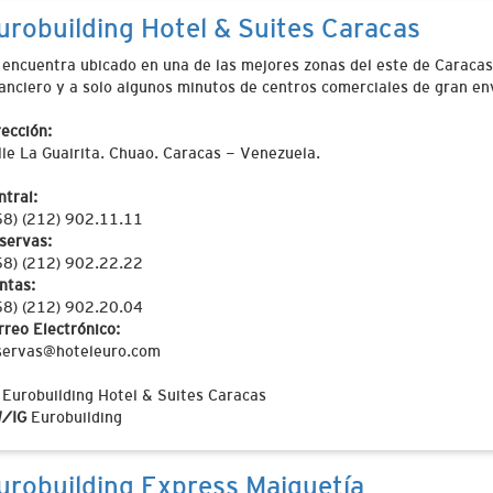
urobuilding Hotel & Suites Caracas
 encuentra ubicado en una de las mejores zonas del este de Caracas
nanciero y a solo algunos minutos de centros comerciales de gran e
rección:
lle La Guairita. Chuao. Caracas - Venezuela.
ntral:
58) (212) 902.11.11
servas:
58) (212) 902.22.22
ntas:
58) (212) 902.20.04
rreo Electrónico:
servas@hoteleuro.com
Eurobuilding Hotel & Suites Caracas
/IG
Eurobuilding
urobuilding Express Maiquetía