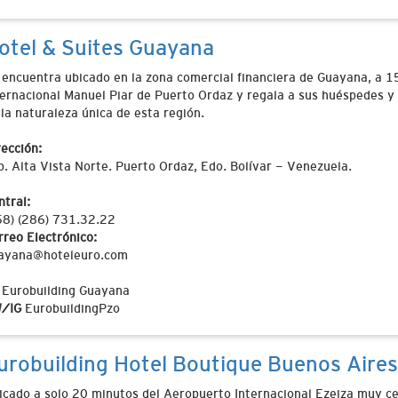
otel & Suites Guayana
 encuentra ubicado en la zona comercial financiera de Guayana, a 
ternacional Manuel Piar de Puerto Ordaz y regala a sus huéspedes y
 la naturaleza única de esta región.
rección:
b. Alta Vista Norte. Puerto Ordaz, Edo. Bolívar - Venezuela.
ntral:
58) (286) 731.32.22
rreo Electrónico:
ayana@hoteleuro.com
Eurobuilding Guayana
/IG
EurobuildingPzo
urobuilding Hotel Boutique Buenos Aires
icado a solo 20 minutos del Aeropuerto Internacional Ezeiza muy 