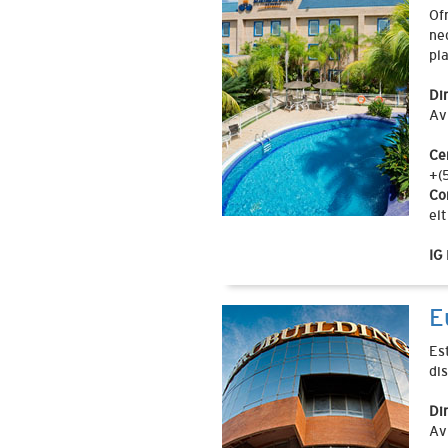
Of
ne
pl
Di
Av
Ce
+(
Co
el
IG
E
Es
di
Di
Av