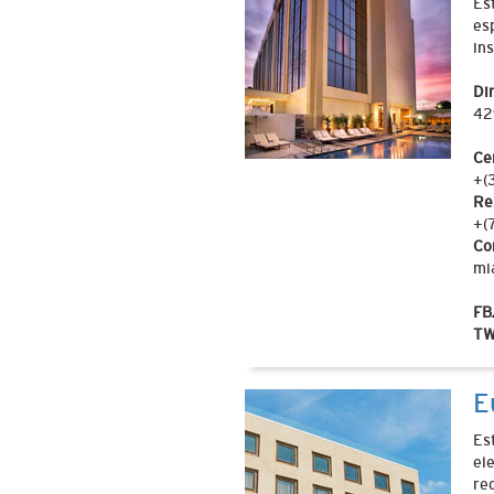
Es
es
in
Di
42
Ce
+(
Re
+(
Co
mi
FB
T
E
Es
el
re