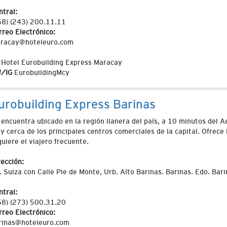
ntral:
58) (243) 200.11.11
rreo Electrónico:
racay@hoteleuro.com
Hotel Eurobuilding Express Maracay
/IG
EurobuildingMcy
urobuilding Express Barinas
 encuentra ubicado en la región llanera del país, a 10 minutos del 
y cerca de los principales centros comerciales de la capital. Ofrece
quiere el viajero frecuente.
rección:
. Suiza con Calle Pie de Monte, Urb. Alto Barinas. Barinas. Edo. Bar
ntral:
58) (273) 500.31.20
rreo Electrónico:
rinas@hoteleuro.com