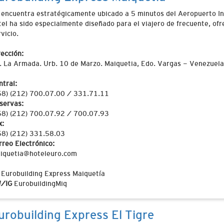
 encuentra estratégicamente ubicado a 5 minutos del Aeropuerto Int
tel ha sido especialmente diseñado para el viajero de frecuente, of
vicio.
rección:
. La Armada. Urb. 10 de Marzo. Maiquetia, Edo. Vargas - Venezuela
ntral:
58) (212) 700.07.00 / 331.71.11
servas:
58) (212) 700.07.92 / 700.07.93
x:
58) (212) 331.58.03
rreo Electrónico:
iquetia@hoteleuro.com
Eurobuilding Express Maiquetía
/IG
EurobuildingMiq
urobuilding Express El Tigre