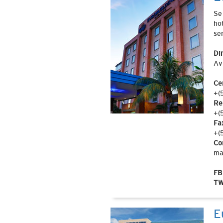
Se
ho
ser
Di
Av
Ce
+(
Re
+(
Fa
+(
Co
ma
FB
TW
E