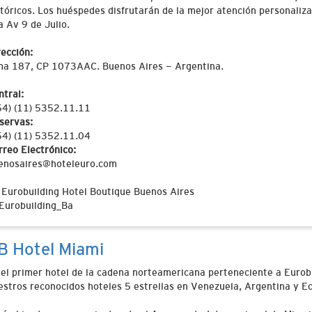
stóricos. Los huéspedes disfrutarán de la mejor atención personaliz
a Av 9 de Julio.
rección:
ma 187, CP 1073AAC. Buenos Aires - Argentina.
ntral:
54) (11) 5352.11.11
servas:
54) (11) 5352.11.04
rreo Electrónico:
enosaires@hoteleuro.com
Eurobuilding Hotel Boutique Buenos Aires
Eurobuilding_Ba
B Hotel Miami
 el primer hotel de la cadena norteamericana perteneciente a Eurob
estros reconocidos hoteles 5 estrellas en Venezuela, Argentina y E