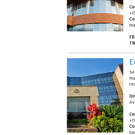
Ce
+(
Co
ma
FB
TW
E
Se
mu
re
Di
Av
Ce
+(
Co
ba