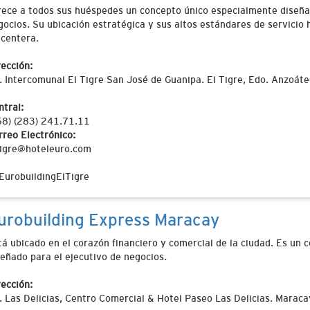
rece a todos sus huéspedes un concepto único especialmente diseñad
gocios. Su ubicación estratégica y sus altos estándares de servicio
acentera.
rección:
. Intercomunal El Tigre San José de Guanipa. El Tigre, Edo. Anzoát
ntral:
58) (283) 241.71.11
rreo Electrónico:
tigre@hoteleuro.com
EurobuildingElTigre
urobuilding Express Maracay
tá ubicado en el corazón financiero y comercial de la ciudad. Es un
señado para el ejecutivo de negocios.
rección:
. Las Delicias, Centro Comercial & Hotel Paseo Las Delicias. Marac