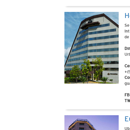
H
Se
In
de
Di
Ur
Ce
+(
Co
gu
FB
TW
E
Ub