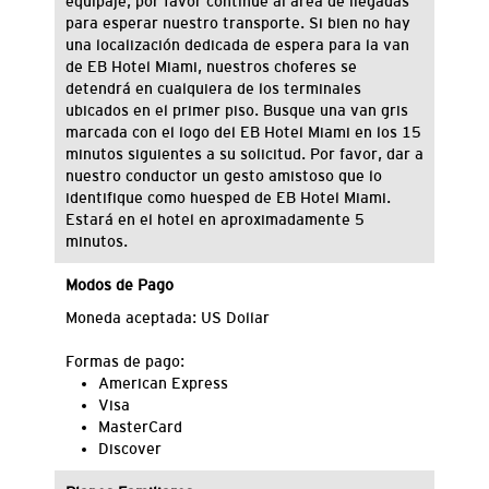
equipaje
, por favor continue
al area de llegadas
para
esperar
nuestro transporte
.
Si bien no hay
una
localización
dedicada
de espera para la van
de EB Hotel Miami,
nuestros
chofere
s
se
detendrá en
cualquiera de
los terminales
ubicados en
el primer piso.
Busque una van
gris
marcada con el
logo
del EB
Hotel Miami en los 15
minutos
siguientes a su solicitud
.
Por favor,
dar a
nuestro
conductor
un gesto amistoso
que lo
identifique
como huesped de EB Hotel Miami
.
Estará en el hotel en
aproximadamente 5
minutos.
Modos de Pago
Moneda aceptada: US Dollar
Formas de pago:
American Express
Visa
MasterCard
Discover